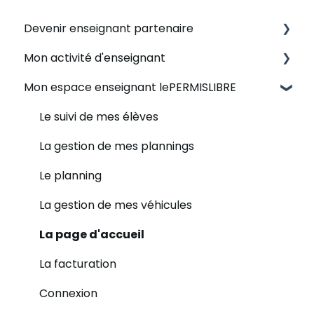
Devenir enseignant partenaire
Mon activité d'enseignant
Devenir enseignant de la conduite
indépendant
Mon espace enseignant lePERMISLIBRE
Mon emploi du temps
Être enseignant partenaire lePERMISLIBRE
Mon emploi du temps (1)
Le suivi de mes élèves
En savoir plus sur lePERMISLIBRE
La rémunération
La gestion de mes plannings
Le véhicule
Le planning
Mes élèves
La gestion de mes véhicules
La zone d'activité
La page d'accueil
La facturation
Connexion